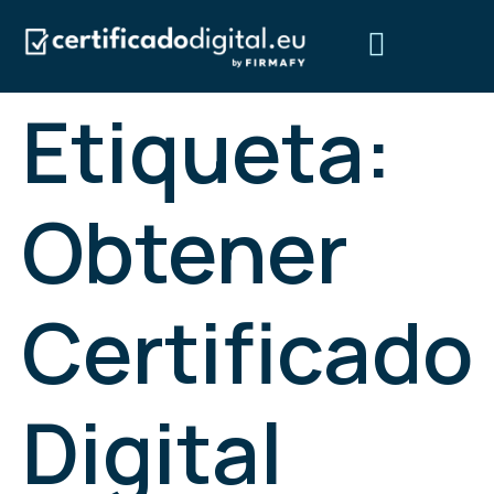
Etiqueta:
Obtén tu certificado digital
Preguntas frecuentes
¿Quiénes somos?
Obtener
Certificado
Digital