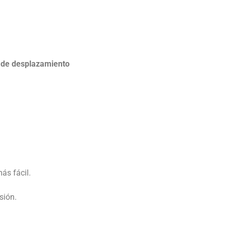
o de desplazamiento
más fácil.
usión.