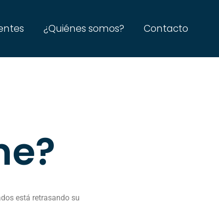
entes
¿Quiénes somos?
Contacto
ine?
cados está retrasando su