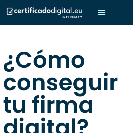
Obtén tu certificado digital
Preguntas frecuentes
¿Quiénes somos?
¿Cómo
conseguir
tu firma
digital?