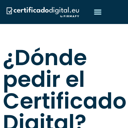
Obtén tu certificado digital
Preguntas frecuentes
¿Quiénes somos?
¿Dónde
pedir el
Certificado
Digital?