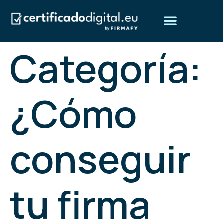
Categoría:
Obtén tu certificado digital
Preguntas frecuentes
¿Quiénes somos?
¿Cómo
conseguir
tu firma