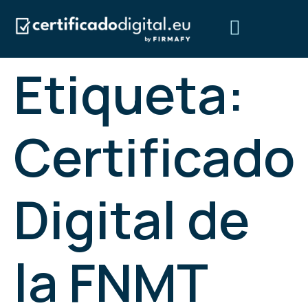
Etiqueta:
Obtén tu certificado digital
Preguntas frecuentes
¿Quiénes somos?
Certificado
Digital de
la FNMT