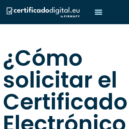
Obtén tu certificado digital
Preguntas frecuentes
¿Quiénes somos?
¿Cómo
solicitar el
Certificado
Electrónico