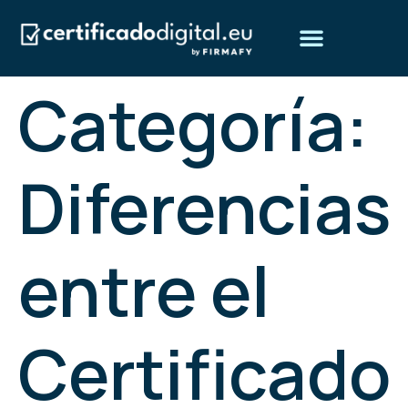
Categoría:
Obtén tu certificado digital
Preguntas frecuentes
¿Quiénes somos?
Diferencias
entre el
Certificado