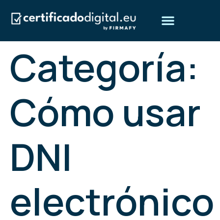
Categoría:
Obtén tu certificado digital
Preguntas frecuentes
¿Quiénes somos?
Cómo usar
DNI
electrónico