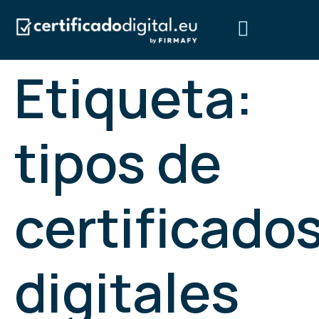
Etiqueta:
Obtén tu certificado digital
Preguntas frecuentes
¿Quiénes somos?
tipos de
certificado
digitales