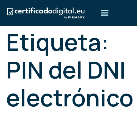
Etiqueta:
Obtén tu certificado digital
Preguntas frecuentes
¿Quiénes somos?
PIN del DNI
electrónico
¿Cómo saber el