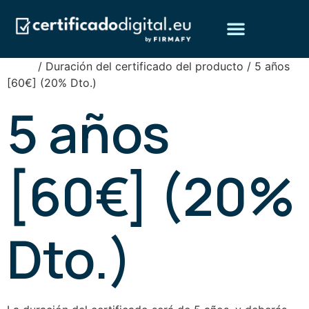
Inicio
/ Duración del certificado del producto / 5 años
Obtén tu certificado digital
Preguntas frecuentes
¿Quiénes somos?
[60€] (20% Dto.)
5 años
[60€] (20%
Dto.)