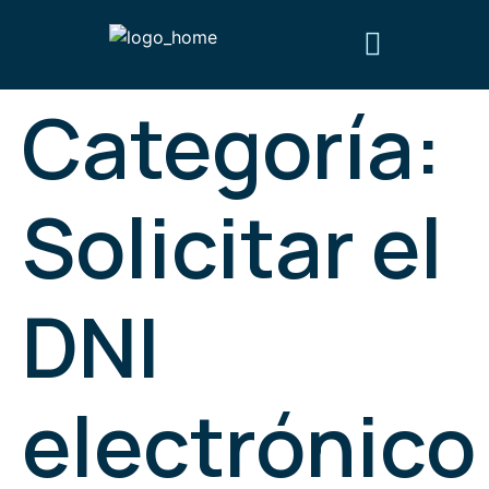
Categoría:
Obtén tu certificado digital
Preguntas frecuentes
¿Quiénes somos?
Solicitar el
DNI
electrónico